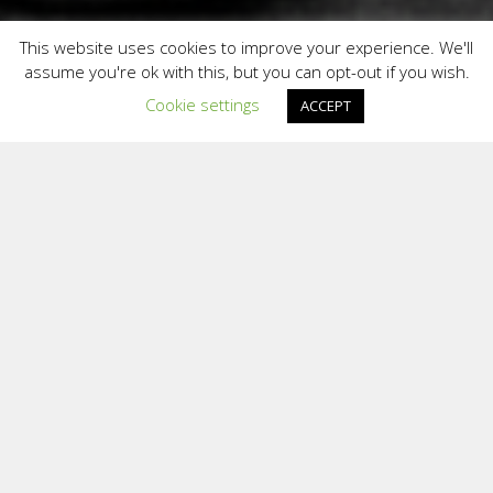
This website uses cookies to improve your experience. We'll
assume you're ok with this, but you can opt-out if you wish.
Cookie settings
ACCEPT
CATEGORII PRODUSE
BANDA CADOU
BRATARI
BRELOCURI TEXTILE
LANYARD-URI
Cu desfacator de sticla
Cu sistem retractabil pentru ecuson
Cu suport pentru sticla PET
Pentru ecuson
Pentru ecuson si memory stick
Pentru medalii
Pentru memory stick