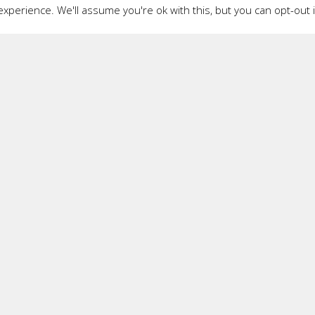
xperience. We'll assume you're ok with this, but you can opt-out 
lor pentru a oferi vizitatorilor o experiență mai bună de navigare și ser
ului și livrarea multiplelor servicii de care utilizatorul se bucură pe in
 este afișat un site, moneda în care sunt exprimate prețurile sau tari
 generându-se astfel flexibilitatea "coșului de cumpărături" (accesarea 
te-uri privind modul în care sunt utilizate site-urile, astfel încât aces
lt tip de pe alte site-uri, pentru a crea o experiență de navigare mai plă