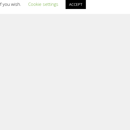
if you wish.
Cookie settings
ACCEPT
Politica cookies
vicii adaptate nevoilor și intereselor fiecăruia.
ternet, cum ar fi:
fele, păstrarea opțiunilor pentru diverse produse
preferințelor anterioare prin folosirea butoanelor
tea să devină mai eficiente și mai accesibile;
cută și mai utilă;