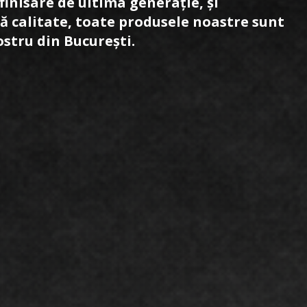
finisare de ultima generație, și
ă calitate, toate produsele noastre sunt
ostru din București.