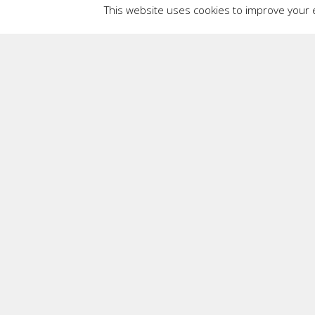
This website uses cookies to improve your e
Politica privind utilizarea cookie-urilor
Acest website folosește cookie-uri proprii și ale terți
Cookie-urile joacă un rol important în facilitarea acces
personalizarea anumitor setări precum: limba în care
(mărimi, alte detalii etc.) în coșul de cumpărături –
„înainte” și „înapoi”);
oferirea unui feedback valoros pentru deținătorii de si
permiterea integrării aplicațiilor multimedia sau de a
îmbunătățirea eficienței publicității online.